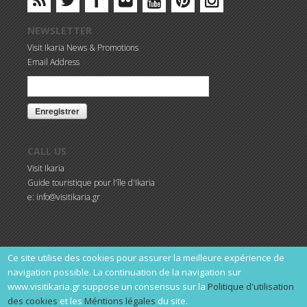
NEWSLETTER
Visit Ikaria News & Promotions
Email Address
CALL US
Visit Ikaria
Guide touristique pour l'île d'Ikaria
e: info@visitikaria.gr
Ce site utilise des cookies pour assurer la meilleure expérience de
©Visit Ikaria, all rights reserved. Expressément interdit de copier et
navigation possible. La continuation de la navigation sur
publier tout ou partie du Site, sans le consentement écrit préalable
www.visitikaria.gr suppose un consensus sur la
Politique d'utilisation
de la société.
des cookies
et les
Méntions légales
du site.