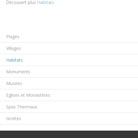
Découvert plus
Habitats
Plages
Villages
Habitats
Monuments
Musées
Eglises et Monastères
Spas Thermaux
Grottes
Aller au contenu principal