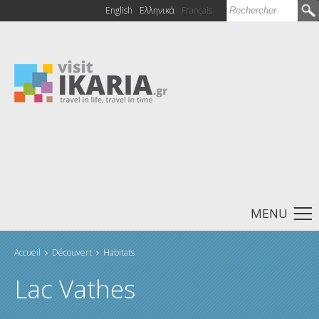
Rechercher
English
Ελληνικά
Français
Formulaire de
recherche
MENU
Accueil
Découvert
Habitats
Vous êtes ici
Lac Vathes