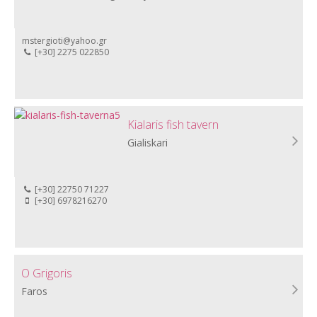
mstergioti@yahoo.gr
[+30] 2275 022850
Kialaris fish tavern
Gialiskari
[+30] 22750 71227
[+30] 6978216270
O Grigoris
Faros