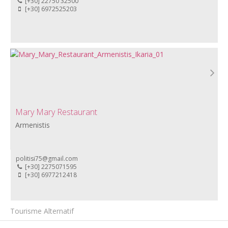
[+30] 22750 32500
[+30] 6972525203
Mary Mary Restaurant
Armenistis
politisi75@gmail.com
[+30] 2275071595
[+30] 6977212418
Tourisme Alternatif