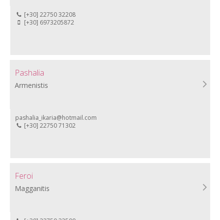
[+30] 22750 32208
[+30] 6973205872
Pashalia
Armenistis
pashalia_ikaria@hotmail.com
[+30] 22750 71302
Feroi
Magganitis