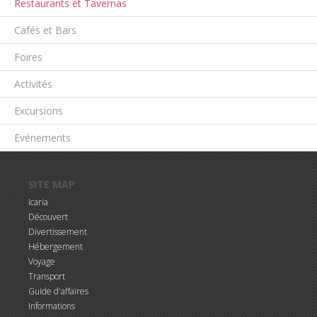
Restaurants et Tavernas
Cafés et Bars
Foires
Activités
Excursions
Evénements
Aller au contenu principal
SITE MAP
Icaria
Découvert
Divertissement
Hébergement
Voyage
Transport
Guide d'affaires
Informations