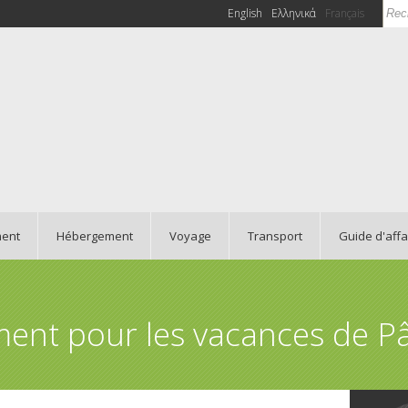
Rec
English
Ελληνικά
Français
Fo
ment
Hébergement
Voyage
Transport
Guide d'affa
ment pour les vacances de 