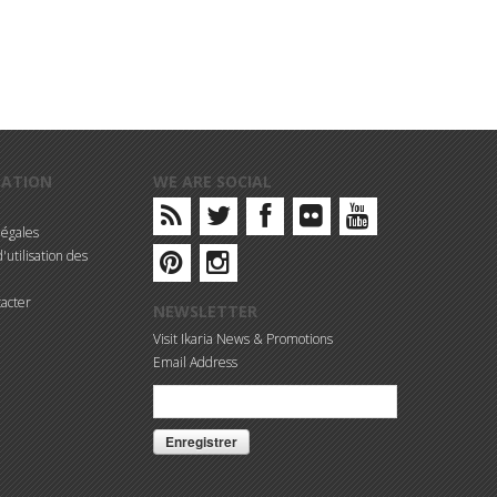
MATION
WE ARE SOCIAL
légales
'utilisation des
acter
NEWSLETTER
Visit Ikaria News & Promotions
Email Address