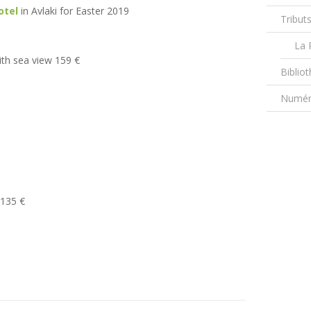
otel
in Avlaki for Easter 2019
Tribut
La 
ith sea view 159 €
Biblio
Numéro
 135 €