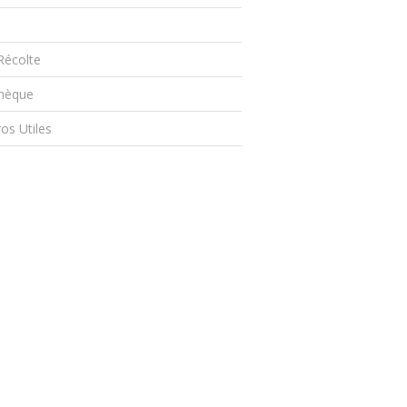
s
Récolte
thèque
s Utiles