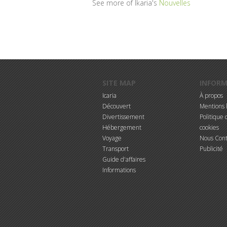
See more of Ikaria's
Nouvelles
Aller au contenu principal
SITE MAP
INFOR
Icaria
À propos
Découvert
Mentions 
Divertissement
Politique d
Hébergement
cookies
Voyage
Nous Cont
Transport
Publicité
Guide d'affaires
Informations