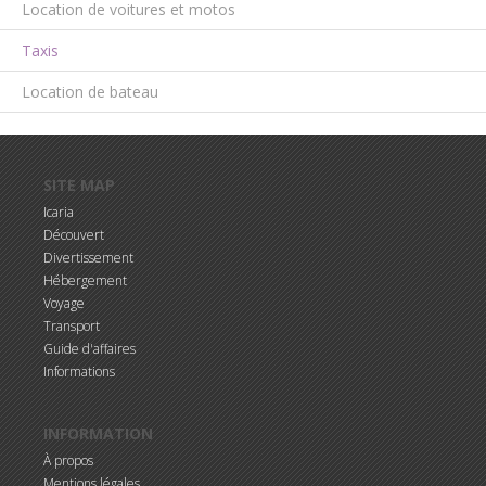
Location de voitures et motos
Taxis
Location de bateau
Aller au contenu principal
SITE MAP
Icaria
Découvert
Divertissement
Hébergement
Voyage
Transport
Guide d'affaires
Informations
INFORMATION
À propos
Mentions légales