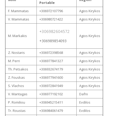
Portable
F. Mammatas
+306972107796
Agios Kirykos
V. Mammatas
+306980721422
Agios Kirykos
+306982604572
M. Markakis
Agios Kirykos
+306989854093
Z. Nostaris
+306972398568
Agios Kirykos
M. Perri
+306977841327
Agios Kirykos
Th. Petsakos
+306932674179
Agios Kirykos
Z. Fouskas
+306977941600
Agios Kirykos
S. Vlachos
+306972841949
Agios Kirykos
V. Mantagas
+306977192102
Dafni
P. Romiliou
+306945215411
Evdilos
Tr. Roustas
+306984061479
Evdilos