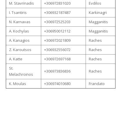
M. Stavrinadis
+306972831020
Evdilos
I. Tsantiris
+306932187487
Karkinagri
N. Karnavas
+306972525203
Magganitis
A. Kochylas
+306950012112
Magganitis
A. Kanagios
+306972021809
Raches
Z. Karoutsos
+306932556072
Raches
A. Katte
+306972697168
Raches
St.
+306973836836
Raches
Melachroinos
K. Moulas
+306974010680
Frandato