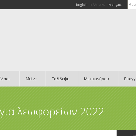
Ανα
English
Ελληνικά
Français
Φό
έδασε
Μείνε
Ταξίδεψε
Μετακινήσου
Επαγγ
για λεωφορείων 2022