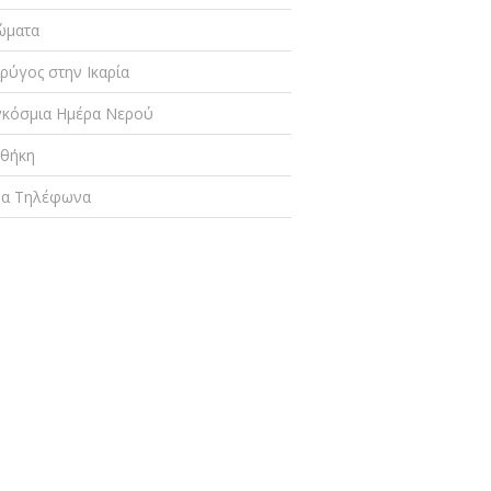
ώματα
ρύγος στην Ικαρία
κόσμια Ημέρα Νερού
οθήκη
μα Τηλέφωνα