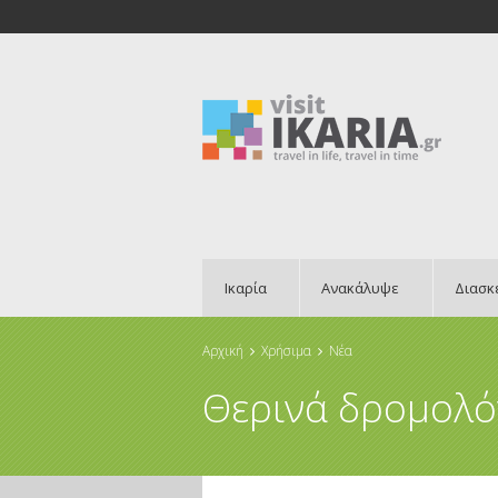
Ικαρία
Ανακάλυψε
Διασκ
Αρχική
Χρήσιμα
Νέα
Είστε εδώ
Θερινά δρομολό