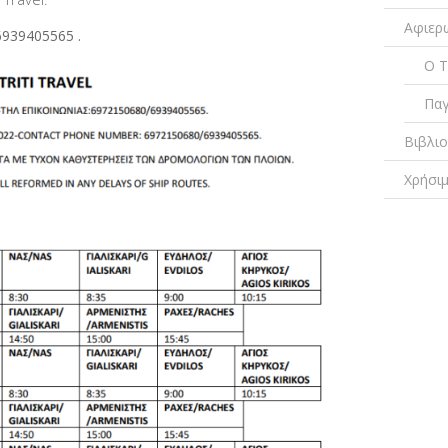
Αφιερ
6939405565 .
Ο Τ
Παγ
Βιβλι
Χρήσι