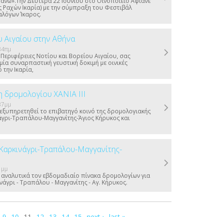
άνω».Την Δευτέρα 22 Ιουνίου στο Οινοποιείο Αφιανέ
 Ραχών Ικαρία) με την σύμπραξη του Φεστιβάλ
αλόγων Ίκαρος.
υ Αιγαίου στην Αθήνα
34πμ
ι Περιφέρειες Νοτίου και Βορείου Αιγαίου, σας
ία συναρπαστική γευστική δοκιμή με οινικές
 την Ικαρία,
 δρομολογίου ΧΑΝΙΑ ΙΙΙ
37μμ
εξυπηρετηθεί το επιβατηγό κοινό της δρομολογιακής
άγρι-Τραπάλου-Μαγγανίτης-Άγιος Κήρυκος και
Καρκινάγρι-Τραπάλου-Μαγγανίτης-
1μμ
αναλυτικά τον εβδομαδιαίο πίνακα δρομολογίων για
νάγρι - Τραπάλου - Μαγγανίτης - Αγ. Κήρυκος.
9
10
11
12
13
14
15
next ›
last »