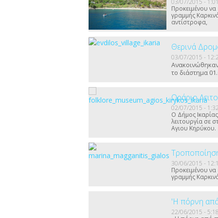
03/07/2015 - 1:0
Προκειμένου να 
γραμμής Καρκιν
αντίστροφα,
Θερινά Δρομ
03/07/2015 - 12:
Ανακοινώθηκαν
το διάστημα 01.
Ωράριο Λειτ
02/07/2015 - 1:3
Ο Δήμος Ικαρίας
λειτουργία σε 
Αγιου Κηρύκου.
Τροποποίηση
30/06/2015 - 12:
Προκειμένου να 
γραμμής Καρκιν
'Η πόρνη απ
22/06/2015 - 5:1