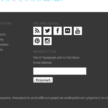
MATION
WE ARE SOCIAL
είτε
σης
cookies
ία
NEWSLETTER
Νέα & Προσφορές από το Visit Ikaria
Email Address
δικαιώματος. Απαγορεύεται ρητά κάθε αντιγραφή και αναδημοσίευση τμήματος ή του σ