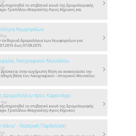
1μμ
εξυπηρετηθεί το επιβατικό κοινό της δρομολογιακής
άγρι-Τραπάλου-Μαγγανίτης-Άγιος Κήρυκος και
ολόγια Λεωφορείων
28μμ
 τα θερινά δρομολόγια των λεωφορείων για
07.2015 έως 07.09.2015.
ουργίας Λαογραφικού Μουσείου
2μμ
 βρίσκεται στην ευχάριστη θέση να ανακοινώσει την
σταθερή βάση του Λαογραφικού - Ιστορικού Μουσείου
 Δρομολογίου προς Καρκινάγρι
14μμ
εξυπηρετηθεί το επιβατικό κοινό της δρομολογιακής
άγρι-Τραπάλου-Μαγγανίτης-Αγιος Κήρυκος
ό πάνω' - Θεατρική Παράσταση
8μμ