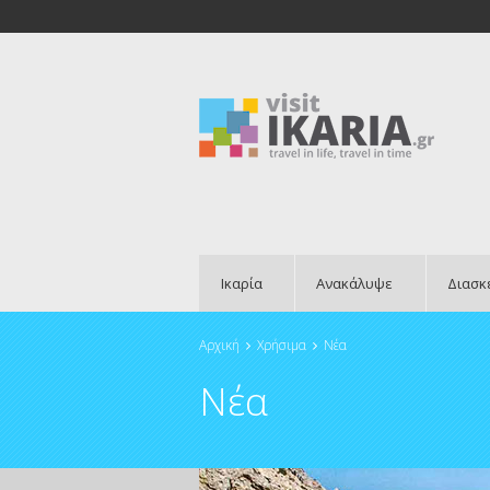
Ικαρία
Ανακάλυψε
Διασκ
Αρχική
Χρήσιμα
Νέα
Είστε εδώ
Νέα