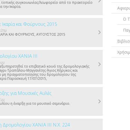
 τοπικής συγκοινωνίας/λεωφορείο από το πρακτορείο
ια την Ικαρία.
Αφιερ
Ο Τ
 Ικαρία και Φούρνους 2015
Παγ
32πμ
ΚΑΡΙΑ ΚΑΙ ΦΟΥΡΝΟΥΣ, ΑΥΓΟΥΣΤΟΣ 2015
Βιβλι
Χρήσι
ολογίου ΧΑΝΙΑ ΙΙΙ
5μμ
εξυπηρετηθεί το επιβατικό κοινό της δρομολογιακής
άγρι-Τραπάλου-Μαγγανίτης-Άγιος Κήρυκος και
ω μη πραγματοποίησης του δρομολογίου της
ερα Παρασκευή 17/07/2015,
ρξης για Μουσικές Αυλές
7μμ
ουλίου η έναρξη για το μουσικό σεμινάριο.
 Δρομολογίου ΧΑΝΙΑ ΙΙΙ Ν.Χ. 224