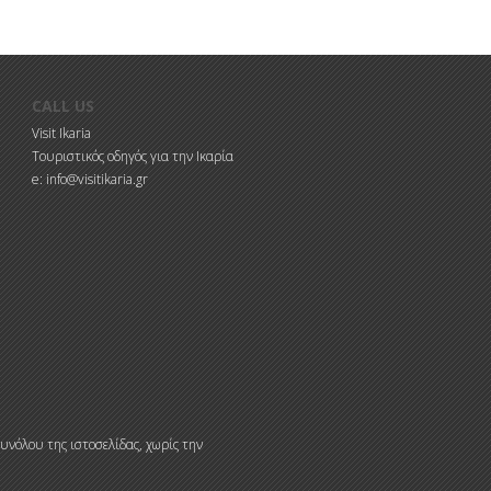
CALL US
Visit Ikaria
Τουριστικός οδηγός για την Ικαρία
e: info@visitikaria.gr
υνόλου της ιστοσελίδας, χωρίς την