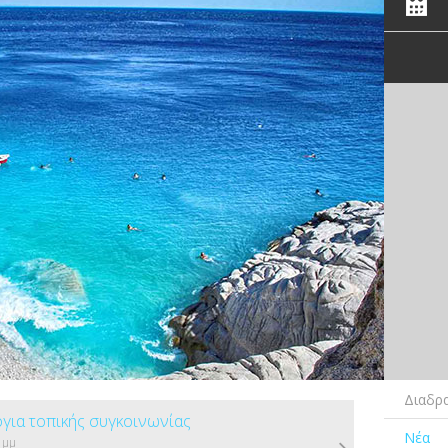
Διαδρα
για τοπικής συγκοινωνίας
Νέα
1μμ