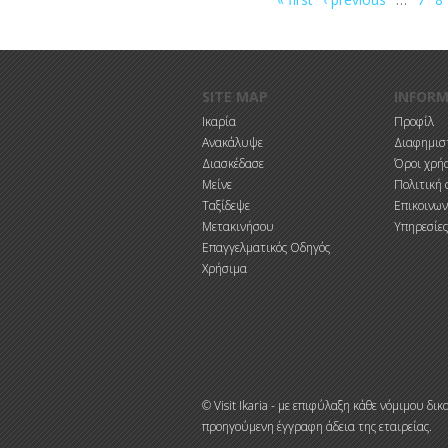
Παράκαμψη προς το κυρίως περιεχόμενο
SITE MAP
INFOR
Ικαρία
Προφίλ
Ανακάλυψε
Διαφημιστ
Διασκέδασε
Όροι χρή
Μείνε
Πολιτική 
Ταξίδεψε
Επικοινων
Μετακινήσου
Υπηρεσίες
Επαγγελματικός Οδηγός
Χρήσιμα
© Visit Ikaria - με επιφύλαξη κάθε νόμιμου 
προηγούμενη έγγραφη άδεια της εταιρείας.