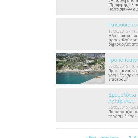
«Η πόρνη από π
(Προφήτης Ηλίας
Πολιτισμικών Δι
Τα κρασιά το
17/06/2015 - 11:
Η Vinetum και ο
προσκαλούν σε μ
δημιουργίες από
Τροποποίηση
29/05/2015 - 10:
Προκειμένου να 
γραμμής Καρκιν
επιστροφή,
Δρομολόγια 
Αγ.Κήρυκος
26/05/2015 - 3:0
Παρουσιάζουμε 
τη γραμμή Καρκι
Σελίδες
« first
‹ previous
…
7
8