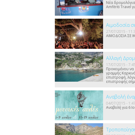
Νέα δρομολόγια
Amfitriti Travel γ
Αιμοδοσία σε
27/07/2015 - 11:
ΑΙΜΟΔΟΣΙΑ ΣΕ Ι
Αλλαγή Δρομ
17/07/2015 - 7:4
Προκειμένου να 
γραμμής Καρκιν
επιστροφή, λόγ
επιστροφής σήμ
Αναβολή ένα
04/07/2015 - 1:4
Αναβολή για 6 Ι
Τροποποίηση