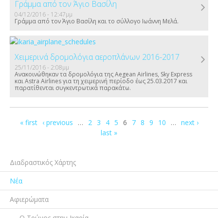
Γράμμα από τον Άγιο Βασίλη
04/12/2016 - 12:47μμ
Γράμμα από τον Άγιο Βασίλη και το σύλλογο Ιωάννη Μελά.
Χειμερινά δρομολόγια αεροπλάνων 2016-2017
25/11/2016 - 2:08μμ
Ανακοινώθηκαν τα δρομολόγια της Aegean Airlines, Sky Express
και Astra Airlines για τη χειμερινή περίοδο έως 25.03.2017 και
παρατίθενται συγκεντρωτικά παρακάτω.
Σελίδες
« first
‹ previous
…
2
3
4
5
6
7
8
9
10
…
next ›
last »
Διαδραστικός Χάρτης
Νέα
Αφιερώματα
Ο Τρύγος στην Ικαρία