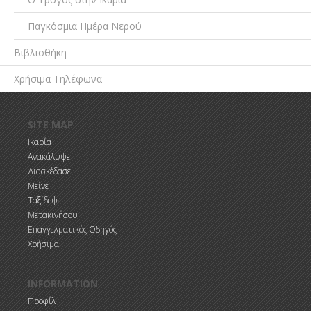
Παγκόσμια Ημέρα Νερού
Βιβλιοθήκη
Χρήσιμα Τηλέφωνα
Παράκαμψη προς το κυρίως περιεχόμενο
SITE MAP
Ικαρία
Ανακάλυψε
Διασκέδασε
Μείνε
Ταξίδεψε
Μετακινήσου
Επαγγελματικός Οδηγός
Χρήσιμα
INFORMATION
Προφίλ