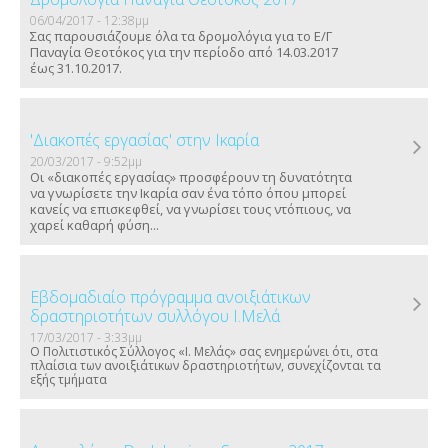
06/04/2017 - 12:38μμ
Σας παρουσιάζουμε όλα τα δρομολόγια για το Ε/Γ
Παναγία Θεοτόκος για την περίοδο από 14.03.2017
έως 31.10.2017.
'Διακοπές εργασίας' στην Ικαρία
20/03/2017 - 9:52μμ
Οι «διακοπές εργασίας» προσφέρουν τη δυνατότητα
να γνωρίσετε την Ικαρία σαν ένα τόπο όπου μπορεί
κανείς να επισκεφθεί, να γνωρίσει τους ντόπιους, να
χαρεί καθαρή φύση...
Εβδομαδιαίο πρόγραμμα ανοιξιάτικων
δραστηριοτήτων συλλόγου Ι.Μελά
17/03/2017 - 3:33μμ
Ο Πολιτιστικός Σύλλογος «Ι. Μελάς» σας ενημερώνει ότι, στα
πλαίσια των ανοιξιάτικων δραστηριοτήτων, συνεχίζονται τα
εξής τμήματα