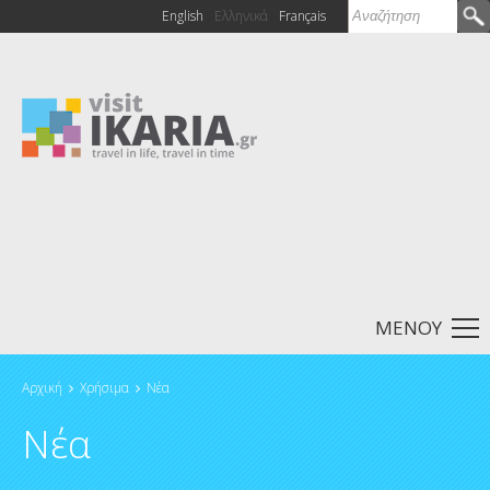
Αναζήτηση
English
Ελληνικά
Français
Φόρμα
αναζήτησης
ΜΕΝΟΥ
Αρχική
Χρήσιμα
Νέα
Είστε εδώ
Νέα