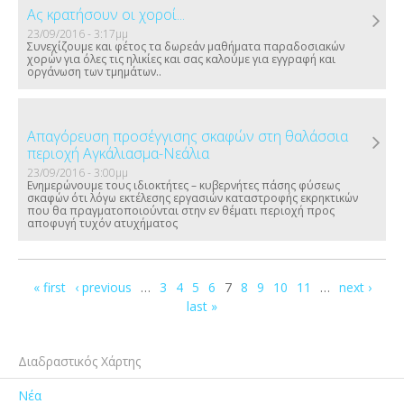
Ας κρατήσουν οι χοροί...
23/09/2016 - 3:17μμ
Συνεχίζουμε και φέτος τα δωρεάν μαθήματα παραδοσιακών
χορών για όλες τις ηλικίες και σας καλούμε για εγγραφή και
οργάνωση των τμημάτων..
Απαγόρευση προσέγγισης σκαφών στη θαλάσσια
περιοχή Αγκάλιασμα-Νεάλια
23/09/2016 - 3:00μμ
Ενημερώνουμε τους ιδιοκτήτες – κυβερνήτες πάσης φύσεως
σκαφών ότι λόγω εκτέλεσης εργασιών καταστροφής εκρηκτικών
που θα πραγματοποιούνται στην εν θέματι περιοχή προς
αποφυγή τυχόν ατυχήματος
Σελίδες
« first
‹ previous
…
3
4
5
6
7
8
9
10
11
…
next ›
last »
Διαδραστικός Χάρτης
Νέα