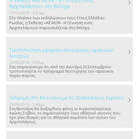
Η Έκθεση «ΑΙΓΑΙΟΝ - Η Γέννηση ενός
Αρχιπελάγους» στη Μόσχα
17/10/2016 - 4:31μμ
Στο πλαίσιο των εκδηλώσεων τους έτους Ελλάδας-
Ρωσίας, η Έκθεση «ΑΙΓΑΙΟΝ - Η Γέννηση ενός
Αρχιπελάγους» παρουσιάζεται στη Μόσχα.
Τροποποίηση ωραρίου λειτουργίας ιαματικών
λουτρών
23/09/2016 - 3:55μμ
Σας ενημερώνουμε ότι από την Δευτέρα 20 Σεπτεμβρίου
τροποποιείται το πρόγραμμα λειτουργίας των ιαματικών
πηγών Ικαρίας.
Εκδρομή στη Μυτιλήνη με το Dodekanisos Express
23/09/2016 - 3:44μμ
Στη Μυτιλήνη θα διεξαχθούν φέτος οι Αιγαιοπελαγίτικοι
Αγώνες Στίβου, το σημαντικότερο ίσως αθλητικό γεγονός που
έχει γίνει θεσμός για τα αθλητικά σωματεία των νησιών του
Αρχιπελάγους.