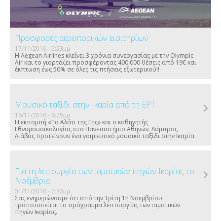
Προσφορές αεροπορικών εισιτηρίων
17/11/2016 - 5:23μμ
Η Aegean Airlines κλείνει 3 χρόνια συνεργασίας με την Olympic
Air και το γιορτάζει προσφέροντας 400.000 θέσεις από 19€ και
έκπτωση έως 50% σε όλες τις πτήσεις εξωτερικού!!
Μουσικό ταξίδι στην Ικαρία από τη ΕΡΤ
16/11/2016 - 6:25μμ
Η εκπομπή «Το Αλάτι της Γης» και ο καθηγητής
Εθνομουσικολογίας στο Πανεπιστήμιο Αθηνών, Λάμπρος
Λιάβας προτείνουν ένα γοητευτικό μουσικό ταξίδι στην Ικαρία.
Για τη λειτουργία των ιαματικών πηγών Ικαρίας το
Νοέμβριο
01/11/2016 - 7:30μμ
Σας ενημερώνουμε ότι από την Τρίτη 1η Νοεμβρίου
τροποποιείται το πρόγραμμα λειτουργίας των ιαματικών
πηγών Ικαρίας.