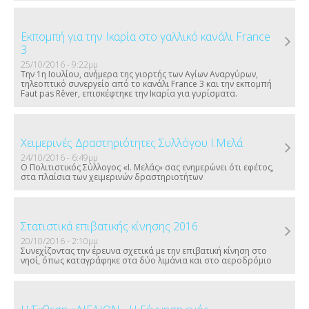
Εκπομπή για την Ικαρία στο γαλλικό κανάλι France
3
25/10/2016 - 9:22μμ
Την 1η Ιουλίου, ανήμερα της γιορτής των Αγίων Αναργύρων,
τηλεοπτικό συνεργείο από το κανάλι France 3 και την εκπομπή
Faut pas Rêver, επισκέφτηκε την Ικαρία για γυρίσματα.
Χειμερινές Δραστηριότητες Συλλόγου Ι.Μελά
24/10/2016 - 6:49μμ
Ο Πολιτιστικός Σύλλογος «Ι. Μελάς» σας ενημερώνει ότι εφέτος,
στα πλαίσια των χειμερινών δραστηριοτήτων
Στατιστικά επιβατικής κίνησης 2016
20/10/2016 - 2:10μμ
Συνεχίζοντας την έρευνα σχετικά με την επιβατική κίνηση στο
νησί, όπως καταγράφηκε στα δύο λιμάνια και στο αεροδρόμιο