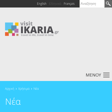
Αναζήτηση
English
Ελληνικά
Français
Φόρμα
αναζήτησης
ΜΕΝΟΥ
Αρχική
Χρήσιμα
Νέα
Είστε εδώ
Νέα