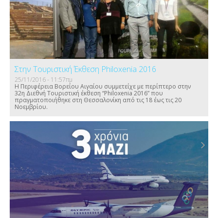
Στην Τουριστική Έκθεση Philoxenia 2016
25/11/2016 - 11:57πμ
Η Περιφέρεια Βορείου Αιγαίου συμμετείχε με περίπτερο στην
32η Διεθνή Τουριστική έκθεση “Philoxenia 2016” που
πραγματοποιήθηκε στη Θεσσαλονίκη από τις 18 έως τις 20
Νοεμβρίου.