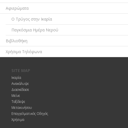
Αφιερώματα
Ο Τρύγος στην Ικαρία
Παγκόσμια Ημέρα Νερού
Βιβλιοθήκη
Χρήσιμα Τηλέφωνα
Παράκαμψη προς το κυρίως περιεχόμενο
SITE MAP
Ικαρία
Ανακάλυψε
Διασκέδασε
Μείνε
Ταξίδεψε
Μετακινήσου
Επαγγελματικός Οδηγός
Χρήσιμα