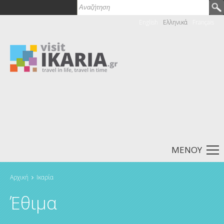
Αναζήτηση
Φόρμα αναζήτησης
English
Ελληνικά
Français
ΜΕΝΟΎ
Αρχική
Ικαρία
Είστε εδώ
Έθιμα