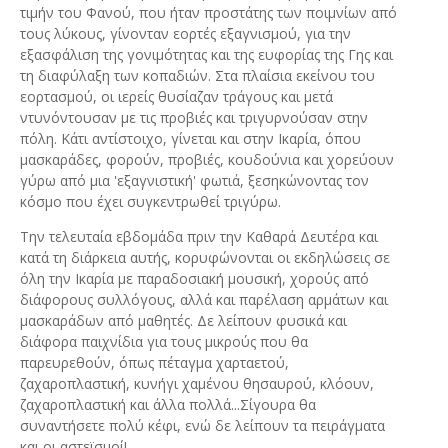
τιμήν του Φανού, που ήταν προστάτης των ποιμνίων από
τους λύκους, γίνονταν εορτές εξαγνισμού, για την
εξασφάλιση της γονιμότητας και της ευφορίας της Γης και
τη διαφύλαξη των κοπαδιών. Στα πλαίσια εκείνου του
εορτασμού, οι ιερείς θυσίαζαν τράγους και μετά
ντυνόντουσαν με τις προβιές και τριγυρνούσαν στην
πόλη. Κάτι αντίστοιχο, γίνεται και στην Ικαρία, όπου
μασκαράδες, φορούν, προβιές, κουδούνια και χορεύουν
γύρω από μια 'εξαγνιστική' φωτιά, ξεσηκώνοντας τον
κόσμο που έχει συγκεντρωθεί τριγύρω.
Την τελευταία εβδομάδα πριν την Καθαρά Δευτέρα και
κατά τη διάρκεια αυτής, κορυφώνονται οι εκδηλώσεις σε
όλη την Ικαρία με παραδοσιακή μουσική, χορούς από
διάφορους συλλόγους, αλλά και παρέλαση αρμάτων και
μασκαράδων από μαθητές. Δε λείπουν φυσικά και
διάφορα παιχνίδια για τους μικρούς που θα
παρευρεθούν, όπως πέταγμα χαρταετού,
ζαχαροπλαστική, κυνήγι χαμένου θησαυρού, κλόουν,
ζαχαροπλαστική και άλλα πολλά...Σίγουρα θα
συναντήσετε πολύ κέφι, ενώ δε λείπουν τα πειράγματα
και οι αστεϊσμοί!