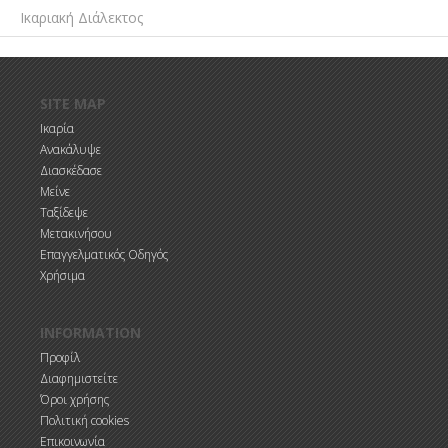
Ικαριακή Διάλεκτος
Παράκαμψη προς το κυρίως περιεχόμενο
SITE MAP
Ικαρία
Ανακάλυψε
Διασκέδασε
Μείνε
Ταξίδεψε
Μετακινήσου
Επαγγελματικός Οδηγός
Χρήσιμα
INFORMATION
Προφίλ
Διαφημιστείτε
Όροι χρήσης
Πολιτική cookies
Επικοινωνία