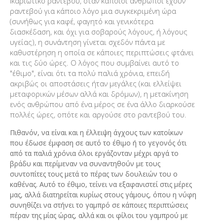
Ικαριώτικο ραντεβού, όταν κάποιοι άνθρωποι έχουν
ραντεβού για κάποιο λόγο μια συγκεκριμένη ώρα
(συνήθως για καφέ, φαγητό και γενικότερα
διασκέδαση, και όχι για σοβαρούς λόγους, ή λόγους
υγείας), η συνάντηση γίνεται σχεδόν πάντα με
καθυστέρηση η οποία σε κάποιες περιπτώσεις φτάνει
και τις δύο ώρες. Ο λόγος που συμβαίνει αυτό το
"έθιμο", είναι ότι τα πολύ παλιά χρόνια, επειδή
ακριβώς οι αποστάσεις ήταν μεγάλες (και ελλείψει
μεταφορικών μέσων αλλά και δρόμων), η μετακίνηση
ενός ανθρώπου από ένα μέρος σε ένα άλλο διαρκούσε
πολλές ώρες, οπότε και αργούσε στο ραντεβού του.
Πιθανόν, να είναι και η έλλειψη άγχους των κατοίκων
που έδωσε έμφαση σε αυτό το έθιμο ή το γεγονός ότι
από τα παλιά χρόνια όλοι εργάζονταν μέχρι αργά το
βράδυ και περίμεναν να συναντηθούν με τους
συντοπίτες τους μετά το πέρας των δουλειών του ο
καθένας. Αυτό το έθιμο, τείνει να εξαφανιστεί στις μέρες
μας, αλλά διατηρείται κυρίως στους γάμους, όπου η νύφη
συνηθίζει να στήνει το γαμπρό σε κάποιες περιπτώσεις
πέραν της μίας ώρας, αλλά και οι φίλοι του γαμπρού με