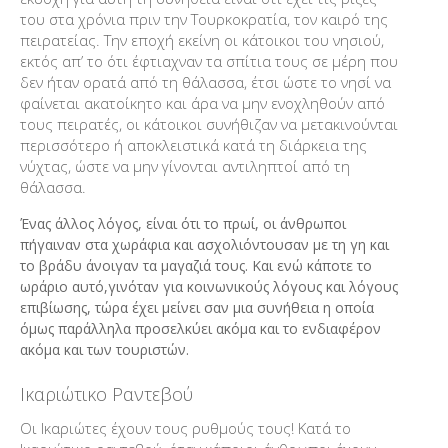
του στα χρόνια πριν την Τουρκοκρατία, τον καιρό της
πειρατείας. Την εποχή εκείνη οι κάτοικοι του νησιού,
εκτός απ’ το ότι έφτιαχναν τα σπίτια τους σε μέρη που
δεν ήταν ορατά από τη θάλασσα, έτσι ώστε το νησί να
φαίνεται ακατοίκητο και άρα να μην ενοχληθούν από
τους πειρατές, οι κάτοικοι συνήθιζαν να μετακινούνται
περισσότερο ή αποκλειστικά κατά τη διάρκεια της
νύχτας, ώστε να μην γίνονται αντιληπτοί από τη
θάλασσα.
Ένας άλλος λόγος, είναι ότι το πρωί, οι άνθρωποι
πήγαιναν στα χωράφια και ασχολιόντουσαν με τη γη και
το βράδυ άνοιγαν τα μαγαζιά τους. Και ενώ κάποτε το
ωράριο αυτό,γινόταν για κοινωνικούς λόγους και λόγους
επιβίωσης, τώρα έχει μείνει σαν μια συνήθεια η οποία
όμως παράλληλα προσελκύει ακόμα και το ενδιαφέρον
ακόμα και των τουριστών.
Ικαριώτικο Ραντεβού
Οι Ικαριώτες έχουν τους ρυθμούς τους! Κατά το