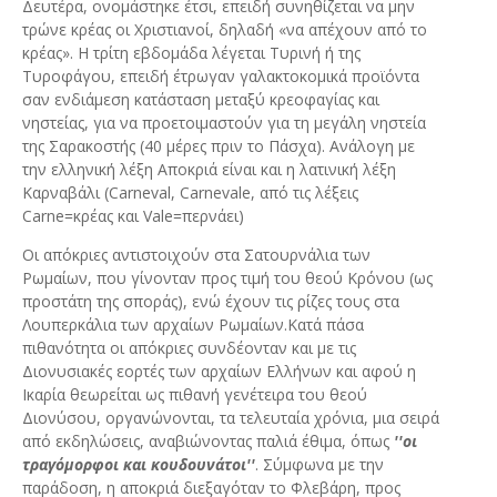
Δευτέρα, ονομάστηκε έτσι, επειδή συνηθίζεται να μην
τρώνε κρέας οι Χριστιανοί, δηλαδή «να απέχουν από το
κρέας». Η τρίτη εβδομάδα λέγεται Τυρινή ή της
Τυροφάγου, επειδή έτρωγαν γαλακτοκομικά προϊόντα
σαν ενδιάμεση κατάσταση μεταξύ κρεοφαγίας και
νηστείας, για να προετοιμαστούν για τη μεγάλη νηστεία
της Σαρακοστής (40 μέρες πριν το Πάσχα). Ανάλογη με
την ελληνική λέξη Αποκριά είναι και η λατινική λέξη
Καρναβάλι (Carneval, Carnevale, από τις λέξεις
Carne=κρέας και Vale=περνάει)
Οι απόκριες αντιστοιχούν στα Σατουρνάλια των
Ρωμαίων, που γίνονταν προς τιμή του θεού Κρόνου (ως
προστάτη της σποράς), ενώ έχουν τις ρίζες τους στα
Λουπερκάλια των αρχαίων Ρωμαίων.Κατά πάσα
πιθανότητα οι απόκριες συνδέονταν και με τις
Διονυσιακές εορτές των αρχαίων Ελλήνων και αφού η
Ικαρία θεωρείται ως πιθανή γενέτειρα του θεού
Διονύσου, οργανώνονται, τα τελευταία χρόνια, μια σειρά
από εκδηλώσεις, αναβιώνοντας παλιά έθιμα, όπως
''οι
τραγόμορφοι και κουδουνάτοι''
. Σύμφωνα με την
παράδοση, η αποκριά διεξαγόταν το Φλεβάρη, προς