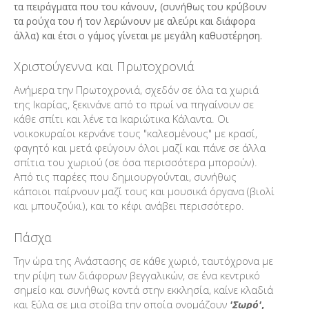
τα πειράγματα που του κάνουν, (συνήθως του κρύβουν
τα ρούχα του ή τον λερώνουν με αλεύρι και διάφορα
άλλα) και έτσι ο γάμος γίνεται με μεγάλη καθυστέρηση.
Χριστούγεννα και Πρωτοχρονιά
Ανήμερα την Πρωτοχρονιά, σχεδόν σε όλα τα χωριά
της Ικαρίας, ξεκινάνε από το πρωί να πηγαίνουν σε
κάθε σπίτι και λένε τα Ικαριώτικα Κάλαντα. Οι
νοικοκυραίοι κερνάνε τους "καλεσμένους" με κρασί,
φαγητό και μετά φεύγουν όλοι μαζί και πάνε σε άλλα
σπίτια του χωριού (σε όσα περισσότερα μπορούν).
Από τις παρέες που δημιουργούνται, συνήθως
κάποιοι παίρνουν μαζί τους και μουσικά όργανα (βιολί
και μπουζούκι), και το κέφι ανάβει περισσότερο.
Πάσχα
Την ώρα της Ανάστασης σε κάθε χωριό, ταυτόχρονα με
την ρίψη των διάφορων βεγγαλικών, σε ένα κεντρικό
σημείο και συνήθως κοντά στην εκκλησία, καίνε κλαδιά
και ξύλα σε μια στοίβα την οποία ονομάζουν
'Σωρό'
,