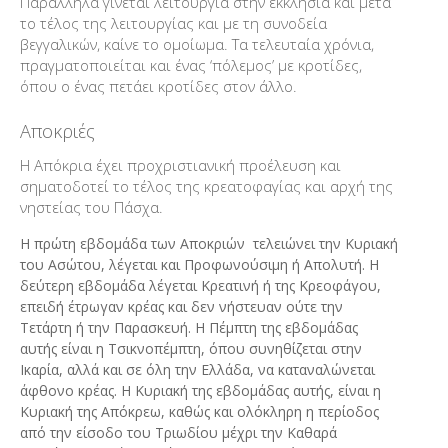
Παράλληλα γίνεται λειτουργία στην εκκλησία και μετά
το τέλος της λειτουργίας και με τη συνοδεία
βεγγαλικών, καίνε το ομοίωμα. Τα τελευταία χρόνια,
πραγματοποιείται και ένας ‘πόλεμος’ με κροτίδες,
όπου ο ένας πετάει κροτίδες στον άλλο.
Αποκριές
Η Απόκρια έχει προχριστιανική προέλευση και
σηματοδοτεί το τέλος της κρεατοφαγίας και αρχή της
νηστείας του Πάσχα.
Η πρώτη εβδομάδα των Αποκριών τελειώνει την Κυριακή
του Ασώτου, λέγεται και Προφωνούσιμη ή Απολυτή. Η
δεύτερη εβδομάδα λέγεται Κρεατινή ή της Κρεοφάγου,
επειδή έτρωγαν κρέας και δεν νήστευαν ούτε την
Τετάρτη ή την Παρασκευή. Η Πέμπτη της εβδομάδας
αυτής είναι η Τσικνοπέμπτη, όπου συνηθίζεται στην
Ικαρία, αλλά και σε όλη την Ελλάδα, να καταναλώνεται
άφθονο κρέας. Η Κυριακή της εβδομάδας αυτής, είναι η
Κυριακή της Απόκρεω, καθώς και ολόκληρη η περίοδος
από την είσοδο του Τριωδίου μέχρι την Καθαρά