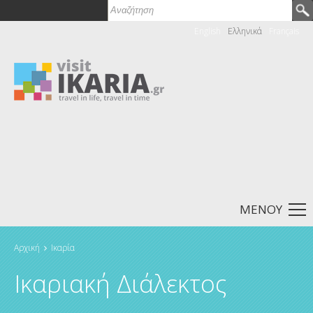
Αναζήτηση
Φόρμα αναζήτησης
English
Ελληνικά
Français
ΜΕΝΟΎ
Αρχική
Ικαρία
Είστε εδώ
Ικαριακή Διάλεκτος