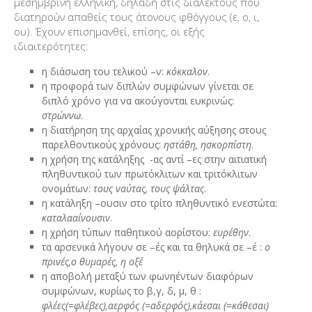
μεσημβρινή ελληνική, δηλαδή στις διαλέκτους που
διατηρούν απαθείς τους άτονους φθόγγους (ε, ο, ι,
ου). Έχουν επισημανθεί, επίσης, οι εξής
ιδιαιτερότητες:
η διάσωση του τελικού –ν:
κόκκαλον
.
η προφορά των διπλών συμφώνων γίνεται σε
διπλό χρόνο για να ακούγονται ευκρινώς:
στρώννω
.
η διατήρηση της αρχαίας χρονικής αύξησης στους
παρελθοντικούς χρόνους:
ηστάθη, ησκορπίστη
.
η χρήση της κατάληξης -ας αντί –ες στην αιτιατική
πληθυντικού των πρωτόκλιτων και τριτόκλιτων
ονομάτων:
τους ναύτας, τους ψάλτας
.
η κατάληξη –ουσιν στο τρίτο πληθυντικό ενεστώτα:
καταλααίνουσιν
.
η χρήση τύπων παθητικού αορίστου:
ευρέθην
.
τα αρσενικά λήγουν σε –ές και τα θηλυκά σε –έ :
ο
πρινές,ο θυμαρές, η οξέ
η αποβολή μεταξύ των φωνηέντων διαφόρων
συμφώνων, κυρίως το β,γ, δ, μ, θ :
φλέες(=φλέβες),αερφός (=αδερφός),κάεσαι (=κάθεσαι)