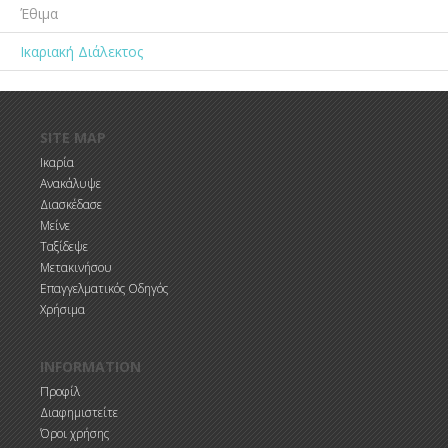
Έθιμα
Ικαριακή Διάλεκτος
Παράκαμψη προς το κυρίως περιεχόμενο
SITE MAP
Ικαρία
Ανακάλυψε
Διασκέδασε
Μείνε
Ταξίδεψε
Μετακινήσου
Επαγγελματικός Οδηγός
Χρήσιμα
INFORMATION
Προφίλ
Διαφημιστείτε
Όροι χρήσης