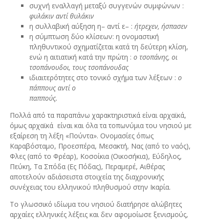
συχνή εναλλαγή μεταξύ συγγενών συμφώνων :
φυλάκιν αντί θυλάκιν
η συλλαβική αύξηση η– αντί ε– :
ήτρεχεν, ήσπασεν
η σύμπτωση δύο κλίσεων: η ονομαστική
πληθυντικού σχηματίζεται κατά τη δεύτερη κλίση,
ενώ η αιτιατική κατά την πρώτη :
ο τσοπάνης, οι
τσοπάνουδοι, τους τσοπάνουδας
ιδιαιτερότητες στο τονικό σχήμα των λέξεων :
ο
πάππους αντί ο
παππούς
Πολλά από τα παραπάνω χαρακτηριστικά είναι αρχαϊκά,
όμως αρχαϊκά είναι και όλα τα τοπωνύμια του νησιού με
εξαίρεση τη λέξη «Πούντα». Ονομασίες όπως
Καραβόσταμο, Προεσπέρα, Μεσακτή, Νας (από το ναός),
Φλες (από το Φρέαρ), Κοσοίκια (Οικοσήκια), Εύδηλος,
Πεύκη, Τα Σπόδα (Ες Πόδας), Περαμερέ, Αιθέρας
αποτελούν αδιάσειστα στοιχεία της διαχρονικής
συνέχειας του ελληνικού πληθυσμού στην Ικαρία.
Το γλωσσικό ιδίωμα του νησιού διατήρησε αλώβητες
αρχαίες ελληνικές λέξεις και δεν αφομοίωσε ξενισμούς,