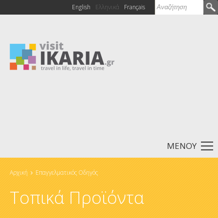
Αναζήτηση
English
Ελληνικά
Français
Φόρμα
αναζήτησης
ΜΕΝΟΥ
Αρχική
Επαγγελματικός Οδηγός
Είστε εδώ
Τοπικά Προϊόντα