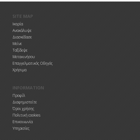
Παράκαμψη προς το κυρίως περιεχόμενο
SITE MAP
Ικαρία
Ανακάλυψε
Διασκέδασε
Μείνε
Ταξίδεψε
Μετακινήσου
Επαγγελματικός Οδηγός
Χρήσιμα
INFORMATION
Προφίλ
Διαφημιστείτε
Όροι χρήσης
Πολιτική cookies
Επικοινωνία
Υπηρεσίες