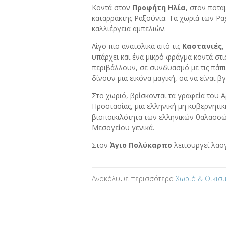
Κοντά στον
Προφήτη Ηλία
, στον ποτα
καταρράκτης Ραξούνια. Τα χωριά των Ρ
καλλιέργεια αμπελιών.
Λίγο πιο ανατολικά από τις
Καστανιές
,
υπάρχει και ένα μικρό φράγμα κοντά στι
περιβάλλουν, σε συνδυασμό με τις πάπ
δίνουν μια εικόνα μαγική, σα να είναι 
Στο χωριό, βρίσκονται τα γραφεία του 
Προστασίας, μια ελληνική μη κυβερνητι
βιοποικιλότητα των ελληνικών θαλασσών
Μεσογείου γενικά.
Στον
Άγιο Πολύκαρπο
λειτουργεί λαο
Ανακάλυψε περισσότερα
Χωριά & Οικισμ