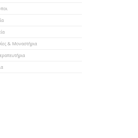
οποι
ία
ία
σίες & Μοναστήρια
εραπευτήρια
ια