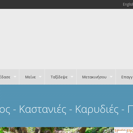
Englis
έδασε
Μείνε
Ταξίδεψε
Μετακινήσου
Επαγγ
ς - Καστανιές - Καρυδιές -