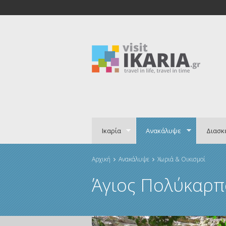
Ικαρία
Ανακάλυψε
Διασκ
Αρχική
Ανακάλυψε
Χωριά & Οικισμοί
Είστε εδώ
Άγιος Πολύκαρπο