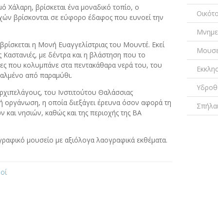
μό Χάλαρη, βρίσκεται ένα μοναδικό τοπίο, ο
Οικότ
αχών βρίσκονται σε εύφορο έδαφος που ευνοεί την
Μνημε
 βρίσκεται η Μονή Ευαγγελίστριας του Μουντέ. Εκεί
Μουσε
ς Καστανιές, με δέντρα και η βλάστηση που το
ιες που κολυμπάνε στα πεντακάθαρα νερά του, του
Εκκλη
βγαλμένο από παραμύθι.
Υδροθ
Αρχιπελάγους, του Ινστιτούτου Θαλάσσιας
κή οργάνωση, η οποία διεξάγει έρευνα όσον αφορά τη
Σπήλα
 και νησιών, καθώς και της περιοχής της ΒΑ
γραφικό μουσείο με αξιόλογα λαογραφικά εκθέματα.
οί