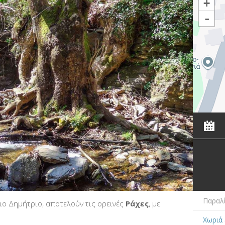
+
-
Παραλ
γιο Δημήτριο, αποτελούν τις ορεινές
Ράχες
, με
Χωριά 