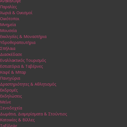
Ανακάλυψε
Παραλίες
Χωριά & Οικισμοί
Οικότοποι
Μνημεία
Μουσεία
Εκκλησίες & Μοναστήρια
Υδροθεραπευτήρια
Σπήλαια
Διασκέδασε
Εναλλακτικός Τουρισμός
Εστιατόρια & Ταβέρνες
Καφέ & Μπαρ
Πανηγύρια
Δραστηριότητες & Αθλητισμός
Εκδρομές
Εκδηλώσεις
Μείνε
Ξενοδοχεία
Δωμάτια, Διαμερίσματα & Στούντιος
Κατοικίες & Βίλλες
Ταξίδεψε