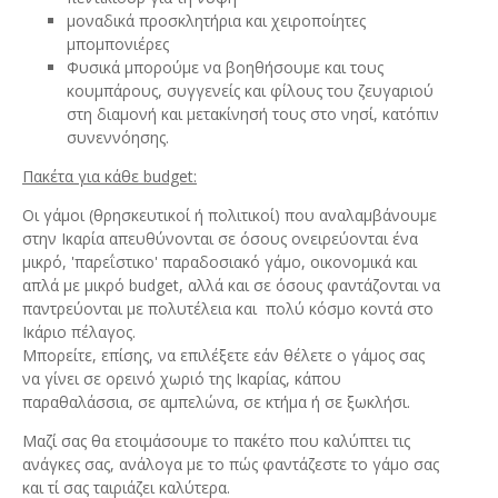
μοναδικά προσκλητήρια και χειροποίητες
μπομπονιέρες
Φυσικά μπορούμε να βοηθήσουμε και τους
κουμπάρους, συγγενείς και φίλους του ζευγαριού
στη διαμονή και μετακίνησή τους στο νησί, κατόπιν
συνεννόησης.
Πακέτα για κάθε budget:
Οι γάμοι (θρησκευτικοί ή πολιτικοί) που αναλαμβάνουμε
στην Ικαρία απευθύνονται σε όσους ονειρεύονται ένα
μικρό, 'παρεΐστικο' παραδοσιακό γάμο, οικονομικά και
απλά με μικρό budget, αλλά και σε όσους φαντάζονται να
παντρεύονται με πολυτέλεια και πολύ κόσμο κοντά στο
Ικάριο πέλαγος.
Μπορείτε, επίσης, να επιλέξετε εάν θέλετε ο γάμος σας
να γίνει σε ορεινό χωριό της Ικαρίας, κάπου
παραθαλάσσια, σε αμπελώνα, σε κτήμα ή σε ξωκλήσι.
Μαζί σας θα ετοιμάσουμε το πακέτο που καλύπτει τις
ανάγκες σας, ανάλογα με το πώς φαντάζεστε το γάμο σας
και τί σας ταιριάζει καλύτερα.