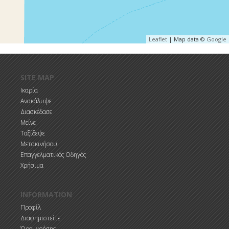
Leaflet
| Map data ©
Google
SITE MAP
Ικαρία
Ανακάλυψε
Διασκέδασε
Μείνε
Ταξίδεψε
Μετακινήσου
Επαγγελματικός Οδηγός
Χρήσιμα
INFORMATION
Προφίλ
Διαφημιστείτε
Όροι χρήσης