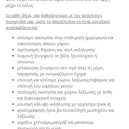
μέχρι το τέλος.
Σε κάθε βήμα, σας καθοδηγούμε με τον αντίστοιχο
συνεργάτη μας, ώστε το αποτέλεσμα να είναι μοναδικό,
αναλαμβάνοντας:
κλείσιμο εκκλησίας στην επιθυμητή ημερομηνία και
τακτοποίηση αδειών γάμου
σχεδιασμός θέματος και στυλ εκδήλωσης
διαμονή ζευγαριού σε βίλα, ξενοδοχείο ή
στούντιο
μετακίνηση ζευγαριού στο νησί όλες τις μέρες
παραμονής, με ενοικιαζόμενο όχημα
επιλογή και κλείσιμο χώρου δεξίωσης/ταβέρνας και
επιλογή του γαμήλιου μενού
στολισμός εκκλησίας και χώρου δεξίωσης με άνθη
και διακοσμητικά στοιχεία
μουσική κάλυψη εκδήλωσης με ορχήστρα ή/και dj
φωτογράφηση ή/και βιντεοσκόπηση μυστηρίου και
δεξίωσης
γαμήλιο χτένισμα,μακιγιάζ και μανικιούρ-
πεντικιούρ για τη νύφη