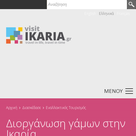
Παράκαμψη προς το κυρίως περιεχόμενο
Αναζήτηση
Φόρμα αναζήτησης
English
Ελληνικά
Français
ΜΕΝΟΎ
Αρχική
Διασκέδασε
Εναλλακτικός Τουρισμός
Είστε εδώ
Διοργάνωση γάμων στην
Ικαρία