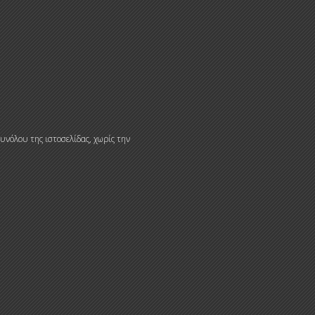
υνόλου της ιστοσελίδας, χωρίς την