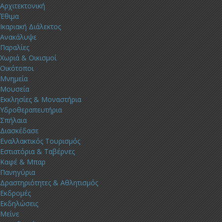
Αρχιτεκτονική
Έθιμα
Ικαριακή Διάλεκτος
Ανακάλυψε
Παραλίες
Χωριά & Οικισμοί
Οικότοποι
Μνημεία
Μουσεία
Εκκλησίες & Μοναστήρια
Υδροθεραπευτήρια
Σπήλαια
Διασκέδασε
Εναλλακτικός Τουρισμός
Εστιατόρια & Ταβέρνες
Καφέ & Μπαρ
Πανηγύρια
Δραστηριότητες & Αθλητισμός
Εκδρομές
Εκδηλώσεις
Μείνε