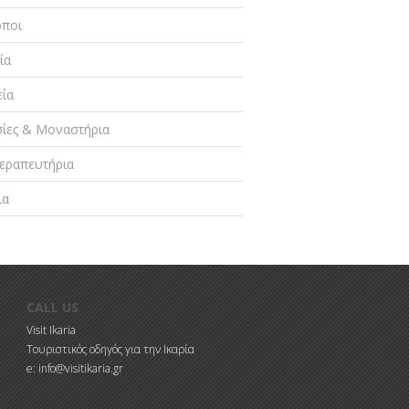
οποι
ία
ία
σίες & Μοναστήρια
εραπευτήρια
ια
CALL US
Visit Ikaria
Τουριστικός οδηγός για την Ικαρία
e: info@visitikaria.gr