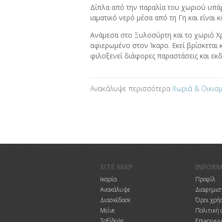
Δίπλα από την παραλία του χωριού υπάρ
ιαματικό νερό μέσα από τη Γη και είναι
Ανάμεσα στο Ξυλοσύρτη και το χωριό Χρ
αφιερωμένο στον Ίκαρο. Εκεί βρίσκεται 
φιλοξενεί διάφορες παραστάσεις και εκ
Ανακάλυψε περισσότερα
Χωριά & Οικισμ
SITE MAP
INFOR
Ικαρία
Προφίλ
Ανακάλυψε
Διαφημιστ
Διασκέδασε
Όροι χρή
Μείνε
Πολιτική 
Ταξίδεψε
Επικοινων