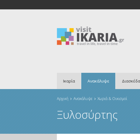
Παράκαμψη προς το κυρίως περιεχόμενο
Ικαρία
Ανακάλυψε
Διασκέδ
Αρχική
Ανακάλυψε
Χωριά & Οικισμοί
Είστε εδώ
Ξυλοσύρτης