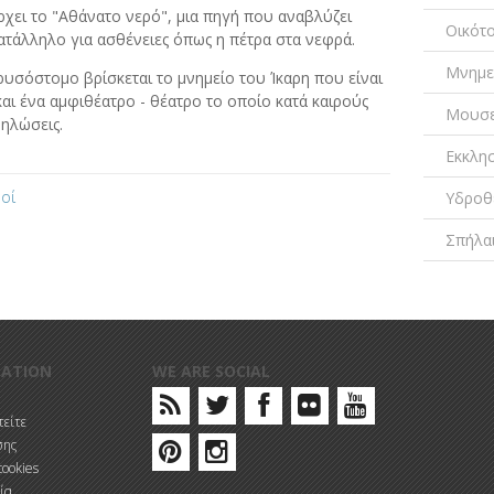
χει το "Αθάνατο νερό", μια πηγή που αναβλύζει
Οικότ
 κατάλληλο για ασθένειες όπως η πέτρα στα νεφρά.
Μνημε
υσόστομο βρίσκεται το μνημείο του Ίκαρη που είναι
και ένα αμφιθέατρο - θέατρο το οποίο κατά καιρούς
Μουσε
δηλώσεις.
Εκκλη
οί
Υδροθ
Σπήλα
MATION
WE ARE SOCIAL
είτε
σης
cookies
ία