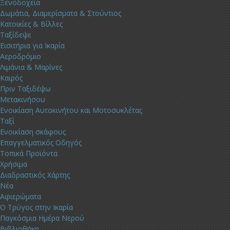
Ξενοδοχεία
Δωμάτια, Διαμερίσματα & Στούντιος
Κατοικίες & Βίλλες
Ταξίδεψε
Εισιτήρια για Ικαρία
Αεροδρόμιο
Λιμάνια & Μαρίνες
Καιρός
Πριν Ταξιδέψω
Μετακινήσου
Ενοικίαση Αυτοκινήτου και Μοτοσυκλέτας
Ταξί
Ενοικίαση σκάφους
Επαγγελματικός Οδηγός
Τοπικά Προϊόντα
Χρήσιμα
Διαδραστικός Χάρτης
Νέα
Αφιερώματα
Ο Τρύγος στην Ικαρία
Παγκόσμια Ημέρα Νερού
Βιβλιοθήκη