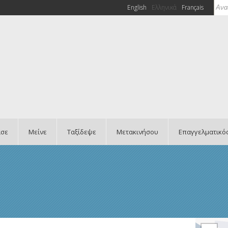
Ανα
English
Ελληνικά
Français
Φό
ασε
Μείνε
Ταξίδεψε
Μετακινήσου
Επαγγελματικό