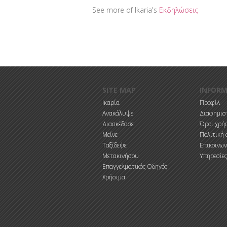
See more of Ikaria's
Εκδηλώσεις
Παράκαμψη προς το κυρίως περιεχόμενο
SITE MAP
INFOR
Ικαρία
Προφίλ
Ανακάλυψε
Διαφημιστ
Διασκέδασε
Όροι χρή
Μείνε
Πολιτική 
Ταξίδεψε
Επικοινων
Μετακινήσου
Υπηρεσίες
Επαγγελματικός Οδηγός
Χρήσιμα