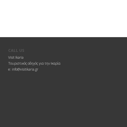
CALL US
Visit Ikaria
Τουριστικός οδηγός για την Ικαρία
e: info@visitikaria.gr