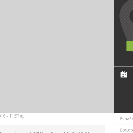
16 - 11:57πμ
Εναλλ
Εστιατ