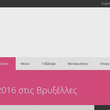
Englis
έδασε
Μείνε
Ταξίδεψε
Μετακινήσου
Επαγγ
2016 στις Βρυξέλλες