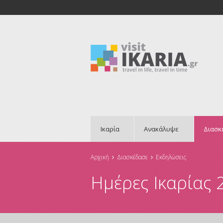
Ικαρία
Ανακάλυψε
Διασκ
Αρχική
Διασκέδασε
Εκδηλώσεις
Είστε εδώ
Ημέρες Ικαρίας 