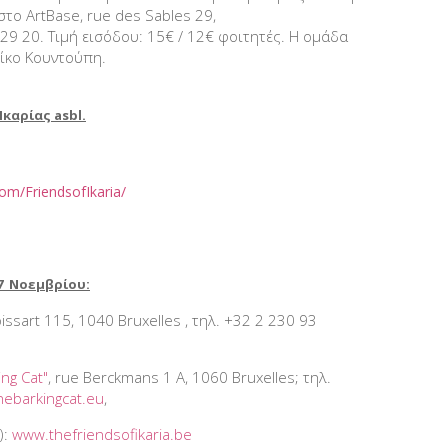
στο ΑrtBase, rue des Sables 29,
29 20. Τιμή εισόδου: 15€ / 12€ φοιτητές. Η ομάδα
Νίκο Κουντούπη.
Ικαρίας
asbl.
om/FriendsofIkaria/
e
27 Νοεμβρίου:
oissart 115, 1040 Bruxelles , τηλ. +32 2 230 93
ing Cat"
, rue Berckmans 1 A, 1060 Bruxelles; τηλ.
hebarkingcat.eu
,
):
www.thefriendsofikaria.be