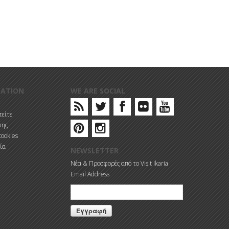
MATION
WE ARE SOCIAL
είτε
σης
cookies
ία
NEWSLETTER
Νέα & Προσφορές από το Visit Ikaria
Email Address