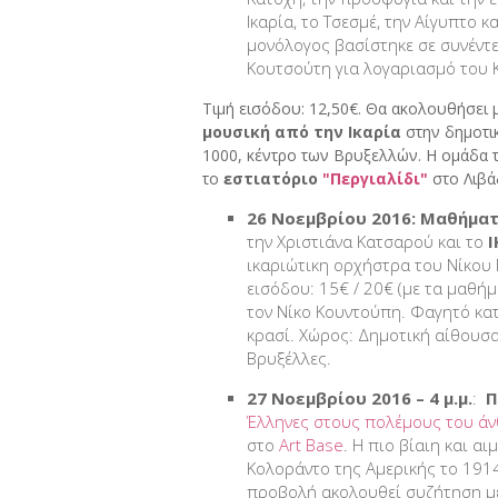
Ικαρία, το Τσεσμέ, την Αίγυπτο κ
μονόλογος βασίστηκε σε συνέντ
Κουτσούτη για λογαριασμό του 
Τιμή εισόδου: 12,50€. Θα ακολουθήσει 
μουσική από την Ικαρία
στην δημοτικ
1000, κέντρο των Βρυξελλών. H ομάδα 
το
εστιατόριο
"Περγιαλίδι"
στο Λιβάδ
26 Νοεμβρίου 2016: Μαθήμα
την Χριστιάνα Κατσαρού και το
Ι
ικαριώτικη ορχήστρα του Νίκου 
εισόδου: 15€ / 20€ (με τα μαθήμ
τον Νίκο Κουντούπη. Φαγητό κατ
κρασί. Χώρος: Δημοτική αίθουσα
Βρυξέλλες.
27 Νοεμβρίου 2016 – 4 μ.μ.
:
Π
Έλληνες στους πολέμους του άν
στο
Art
Base
. Η πιο βίαιη και α
Κολοράντο της Αμερικής το 191
προβολή ακολουθεί συζήτηση με 