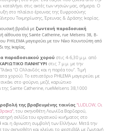
αι καταλήγει στις ακτές των νησιών μας, σήμερα. Ο
ευξη στο πλαίσιο έρευνας της Ευφροσύνης
Κέντρου Τεκμηρίωσης, Έρευνας & Δράσης Ικαρίας.
μουσική βραδιά με
ζωντανή παραδοσιακή
ή αίθουσα της Sainte Catherine, rue Melsens 38, B-
του PHILEMA μαγειρεύει με τον Νίκο Κουντούπη από
ι της Ικαρίας.
τα παραδοσιακού χορού
στις 4-6,30 μ.μ. από
ΚΑΡΙΩΤΙΚΟ ΠΑΝΗΓΥΡΙ
στις 7 μ.μ. με την
Πλάκα “O Oλλανδός και η παρέα του”. Τιμή
ατα χορού). Το εστιατόριο PHILEMA μαγειρεύει με
σικάκι στο φούρνο, μεζέ, καριώτικο
 της Sainte Catherine, rueMelsens 38,1000
ροβολή της βραβευμένης ταινίας
"LUDLOW,
Οι
θρακα"
, του σκηνοθέτη Λεωνίδα Βαρδαρού,
ιματηρή σελίδα του εργατικού κινήματος στο
4 και η άγνωστη συμβολή των Ελλήνων. Μετά την
τον σκηνοθέτη και κλείνει το φεστιβάλ με ζωντανή