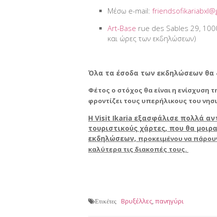
Μέσω e-mail:
friendsofikariabxl
Art-Base
rue des Sables 29, 1000
και ώρες των εκδηλώσεων)
Όλα τα έσοδα των εκδηλώσεων θα δ
Φέτος ο στόχος θα είναι η ενίσχυση 
φροντίζει τους υπερήλικους του νησι
Η Visit Ikaria εξασφάλισε πολλά 
τουριστικούς χάρτες, που θα μοιρ
εκδηλώσεων,
προκειμένου να πάρουν
καλύτερα τις διακοπές τους.
Βρυξέλλες
,
πανηγύρι
Ετικέτες