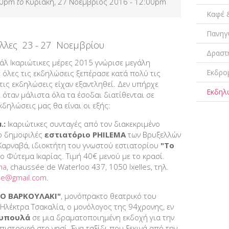
00pm
to
Κυριακή, 27 Νοέμβριος 2016 - 12:00pm
Καφέ 
Πανηγ
έλλες 23 - 27 Νοεμβρίου
Δραστ
άλ Ικαριώτικες μέρες 2015 γνώρισε μεγάλη
Εκδρο
 όλες τις εκδηλώσεις ξεπέρασε κατά πολύ τις
 τις εκδηλώσεις είχαν εξαντληθεί. Δεν υπήρχε
Εκδηλ
ι όταν μάλιστα όλα τα έσοδαι διατίθενται σε
κδηλώσεις μας θα είναι οι εξής:
.:
Ικαριώτικες συνταγές από τον διακεκριμένο
ο δημοφιλές
εστιατόριο PHILEMA
των Βρυξελλών
Καρναβά, ιδιοκτήτη του γνωστού εστιατορίου
"Το
το Φύτεμα Ικαρίας. Τιμή 40€ μενού με το κρασί.
ma
, chaussée de Waterloo 437, 1050 Ixelles, τηλ.
me
@
gmail
.
com
.
ΤΟ ΒΑΡΚΟΥΛΑΚΙ"
, μονόπρακτο θεατρικό του
 Ηλέκτρα Τσακαλία, o μονόλογος της 94χρονης, εν
ρυπουλά
σε μια δραματοποιημένη εκδοχή για την
πιστροφή στο νησί. Ένα ταξίδι που ξεκινά από την