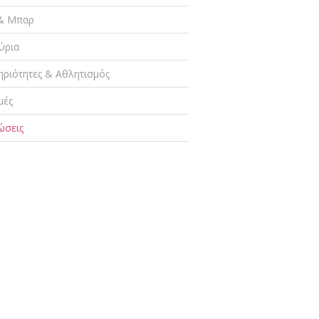
& Μπαρ
ύρια
ηριότητες & Αθλητισμός
μές
ώσεις