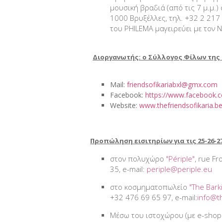
μουσική βραδιά (από τις 7 μ.μ.) 
1000 Βρυξέλλες, τηλ. +32 2 217 
του PHILEMA μαγειρεύει με τον 
Διοργανωτής: ο Σύλλογος Φίλων της 
Mail:
friendsofikariabxl@gmx.com
Facebook:
https://www.facebook.c
Website:
www.thefriendsofikaria.b
Π
ροπώληση
εισιτηρίων για
τις 25-26-
στον πολυχώρο
"Périple"
, rue Fr
35, e-mail:
periple@periple.eu
στο κοσμηματοπωλείο
"The Bark
+32 476 69 65 97, e-mail:
info@t
Μέσω του ιστοχώρου (με e-shop