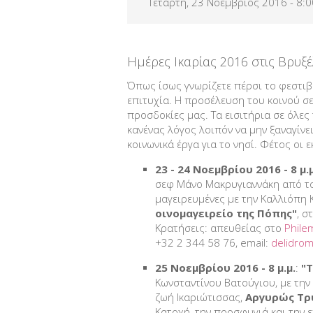
Τετάρτη, 23 Νοέμβριος 2016 - 8:
Ημέρες Ικαρίας 2016 στις Βρυξ
Όπως ίσως γνωρίζετε πέρσι το φεστιβ
επιτυχία. Η προσέλευση του κοινού σε
προσδοκίες μας. Τα εισιτήρια σε όλες
κανένας λόγος λοιπόν να μην ξαναγίνε
κοινωνικά έργα για το νησί. Φέτος οι ε
23 - 24 Νοεμβρίου 2016 - 8 μ.μ
σεφ Μάνο Μακρυγιαννάκη από τ
μαγειρευμένες με την Καλλιόπη 
οινομαγειρείο της Πόπης"
, σ
Κρατήσεις: απευθείας στο
Phile
+32 2 344 58 76, email:
delidro
25 Νοεμβρίου 2016 - 8 μ.μ.
:
"
Κωνσταντίνου Βατούγιου, με την
ζωή Ικαριώτισσας,
Αργυρώς Τ
Κατοχή, την προσφυγιά και την ε