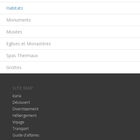
Habitats
Monuments
Musées
Eglises et Monastères
Spas Thermaux
Grottes
Aller au contenu principal
SITE MAP
Icaria
Découvert
Divertissement
Hébergement
Voyage
Transport
Guide d'affaires