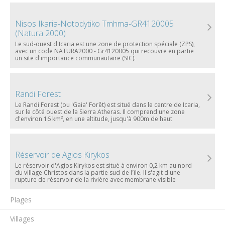
Nisos Ikaria-Notodytiko Tmhma-GR4120005
(Natura 2000)
Le sud-ouest d'Icaria est une zone de protection spéciale (ZPS),
avec un code NATURA2000 - Gr4120005 qui recouvre en partie
un site d'importance communautaire (SIC).
Randi Forest
Le Randi Forest (ou 'Gaia' Forêt) est situé dans le centre de Icaria,
sur le côté ouest de la Sierra Atheras. Il comprend une zone
d'environ 16 km², en une altitude, jusqu'à 900m de haut
Réservoir de Agios Kirykos
Le réservoir d'Agios Kirykos est situé à environ 0,2 km au nord
du village Christos dans la partie sud de l'île. Il s'agit d'une
rupture de réservoir de la rivière avec membrane visible
Plages
Villages