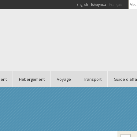
Rec
English
Ελληνικά
Français
Fo
ment
Hébergement
Voyage
Transport
Guide d'affa