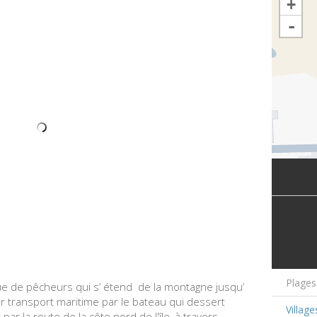
+
-
Plages
sque de pêcheurs qui s’ étend de la montagne jusqu’
par transport maritime par le bateau qui dessert
Village
 par la route de la côte nord de l'île, à travers