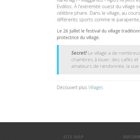
Evdilos. À l'extrémité ouest du village
célèbre phare. Dans le village, au cour
différents sports comme le parapente, l
Le 26 Juillet le festival du village traditio
protectrice du village.
Secret
!
Le village a
de nombreus
chambres à louer
, des cafés et
amateurs
de randonnée
,
la vue
Découvert plus
Villages
Aller au contenu principal
SITE MAP
INFOR