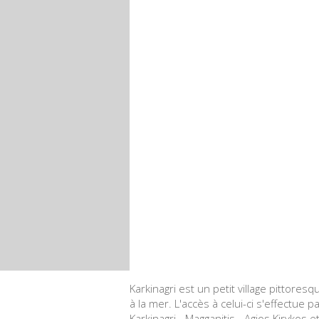
Karkinagri est un petit village pittore
à la mer. L'accès à celui-ci s'effectue 
Karkinagri - Magganitis - Agios Kirykos et