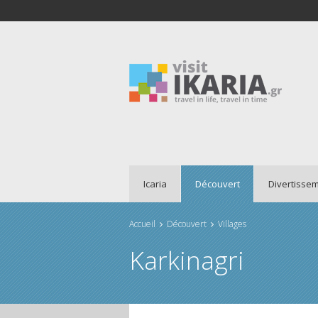
Icaria
Découvert
Divertisse
Accueil
Découvert
Villages
Vous êtes ici
Karkinagri