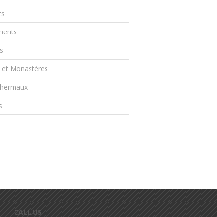
ts
ents
s
s et Monastères
Thermaux
s
CALL US