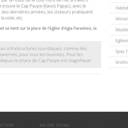
 se trouve le Cap Paupe (Kavos Papas), avec le
Habita
s des dernières années, les visiteurs pratiquent
a voile, etc.
Monum
nnel se tient sur la place de l'église d'Agia Paraskevi, la
Musée
Eglise
es infrastructures
touristiques
,
comme
des
Spas 
tavernes,
pour
tous les touristes
.
Pour les
 depuis
le phare de
Cap
Paupe
est
magnifique
!
Grotte
MATION
WE ARE SOCIAL