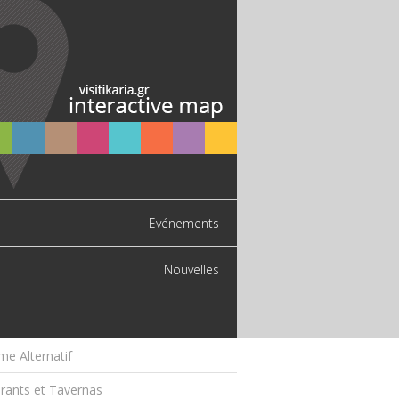
Evénements
Nouvelles
me Alternatif
rants et Tavernas