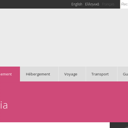
Rec
English
Ελληνικά
Français
Fo
ssement
Hébergement
Voyage
Transport
Gu
ia