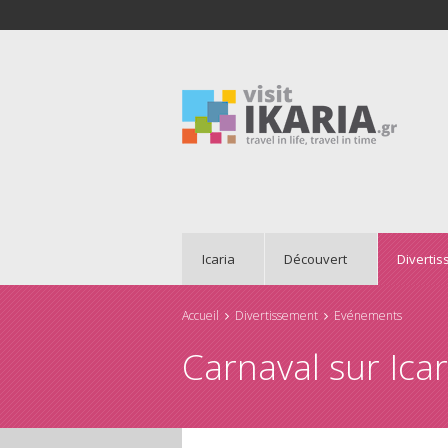
Icaria
Découvert
Diverti
Accueil
Divertissement
Evénements
Vous êtes ici
Carnaval sur Icar