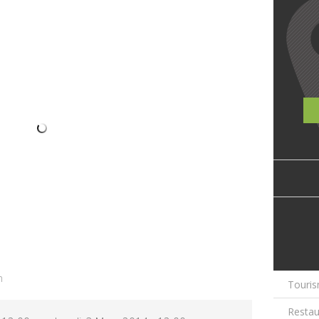
m
Touris
Restau