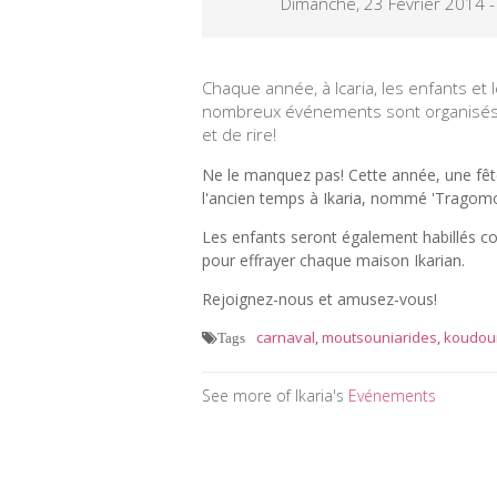
Dimanche, 23 Février 2014 
Chaque année, à Icaria, les enfants et l
nombreux événements sont organisés, a
et de rire!
Ne le manquez pas! Cette année, une fête
l'ancien temps à Ikaria, nommé 'Tragomo
Les enfants seront également habillés 
pour effrayer chaque maison Ikarian.
Rejoignez-nous et amusez-vous!
carnaval
,
moutsouniarides
,
koudou
Tags
See more of Ikaria's
Evénements