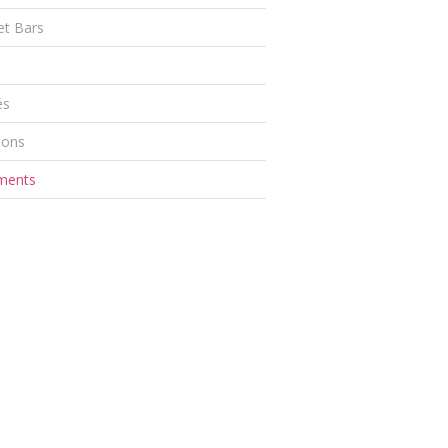
et Bars
és
ions
ments