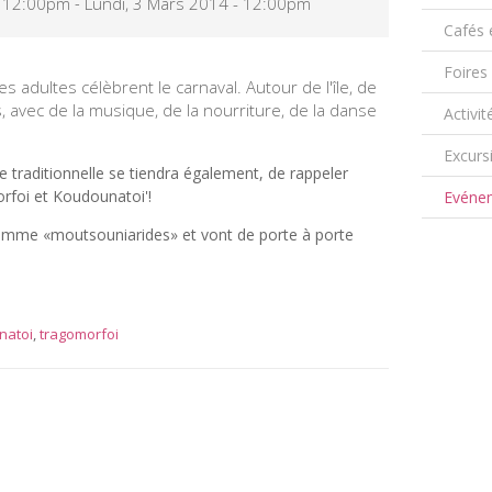
- 12:00pm
-
Lundi, 3 Mars 2014 - 12:00pm
Cafés 
Foires
es adultes célèbrent le carnaval. Autour de l'île, de
vec de la musique, de la nourriture, de la danse
Activit
Excurs
 traditionnelle se tiendra également, de rappeler
rfoi et Koudounatoi'!
Evéne
comme «moutsouniarides» et vont de porte à porte
natoi
,
tragomorfoi