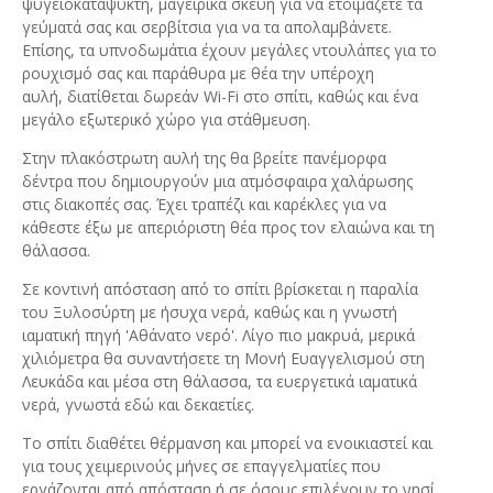
ψυγειοκαταψύκτη, μαγειρικά σκεύη για να ετοιμάζετε τα
γεύματά σας και σερβίτσια για να τα απολαμβάνετε.
Επίσης, τα υπνοδωμάτια έχουν μεγάλες ντουλάπες για το
ρουχισμό σας και παράθυρα με θέα την υπέροχη
αυλή, διατίθεται δωρεάν Wi-Fi στο σπίτι, καθώς και ένα
μεγάλο εξωτερικό χώρο για στάθμευση.
Στην πλακόστρωτη αυλή της θα βρείτε πανέμορφα
δέντρα που δημιουργούν μια ατμόσφαιρα χαλάρωσης
στις διακοπές σας. Έχει τραπέζι και καρέκλες για να
κάθεστε έξω με απεριόριστη θέα προς τον ελαιώνα και τη
θάλασσα.
Σε κοντινή απόσταση από το σπίτι βρίσκεται η παραλία
του Ξυλοσύρτη με ήσυχα νερά, καθώς και η γνωστή
ιαματική πηγή 'Αθάνατο νερό'. Λίγο πιο μακρυά, μερικά
χιλιόμετρα θα συναντήσετε τη Μονή Ευαγγελισμού στη
Λευκάδα και μέσα στη θάλασσα, τα ευεργετικά ιαματικά
νερά, γνωστά εδώ και δεκαετίες.
Το σπίτι διαθέτει θέρμανση και μπορεί να ενοικιαστεί και
για τους χειμερινούς μήνες σε επαγγελματίες που
εργάζονται από απόσταση ή σε όσους επιλέγουν το νησί