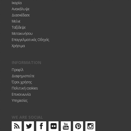
Ικαρία
Ανακάλυψε
Διασκέδασε
Μείνε
Ταξίδεψε
Μετακινήσου
Επαγγελματικός Οδηγός
Χρήσιμα
INFORMATION
Προφίλ
Διαφημιστείτε
Όροι χρήσης
Πολιτική cookies
Επικοινωνία
Υπηρεσίες
WE ARE SOCIAL