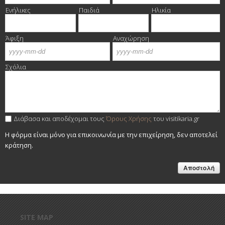
Ενήλικες
Παιδιά
Ηλικία
Άφιξη
Αναχώρηση
Ημέρα
Μήνας
Έτος
Ημέρα
Μήνας
Έτος
Σχόλια
Διάβασα και αποδέχομαι τους
Όρους Χρήσης
του visitikaria.gr
Η φόρμα είναι μόνο για επικοινωνία με την επιχείρηση, δεν αποτελεί
κράτηση.
SITE MAP