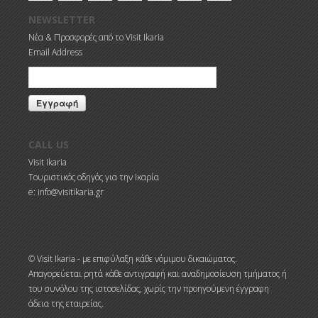
NEWSLETTER
Νέα & Προσφορές από το Visit Ikaria
Email Address
CALL US
Visit Ikaria
Τουριστικός οδηγός για την Ικαρία
e: info@visitikaria.gr
© Visit Ikaria - με επιφύλαξη κάθε νόμιμου δικαιώματος.
Απαγορεύεται ρητά κάθε αντιγραφή και αναδημοσίευση τμήματος ή
του συνόλου της ιστοσελίδας, χωρίς την προηγούμενη έγγραφη
άδεια της εταιρείας.