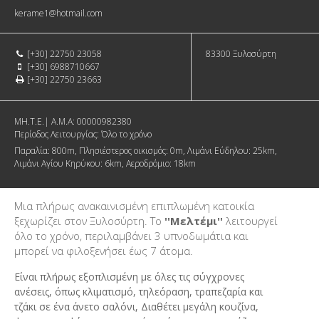
kerame1@hotmail.com
[+30] 22750 23058
83300
Ξυλοσύρτη
[+30] 6988710667
[+30] 22750 23663
MH.T.E.| Α.Μ.Α:
00000982380
Περίοδος Λειτουργίας:
Όλο το χρόνο
Παραλία:
800m
Πλησιέστερος οικισμός:
0m
Λιμάνι Εύδηλου:
25km
Λιμάνι Αγίου Κηρύκου:
6km
Αεροδρόμιο:
18km
Μια πλήρως ανακαινισμένη επιπλωμένη κατοικία
ξεχωρίζει στον Ξυλοσύρτη. Το
''Μελτέμι''
λειτουργεί
όλο το χρόνο, περιλαμβάνει 3 υπνοδωμάτια και
μπορεί να φιλοξενήσει έως 7 άτομα.
Είναι πλήρως εξοπλισμένη με όλες τις σύγχρονες
ανέσεις, όπως κλιματισμό, τηλεόραση, τραπεζαρία και
τζάκι σε ένα άνετο σαλόνι, Διαθέτει μεγάλη κουζίνα,