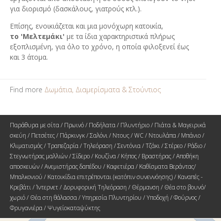
για διορισμό (δασκάλους, γιατρούς κτλ.).
Επίσης, ενοικιάζεται και μια μονόχωρη κατοικία,
το 'Μελτεμάκι'
με τα ίδια χαρακτηριστικά πλήρως
εξοπλισμένη, για όλο το χρόνο, η οποία φιλοξενεί έως
και 3 άτομα.
Find more
Δωμάτια, Διαμερίσματα & Στούντιος
Παράθυρα με σίτα / Πρωινό / Ποδήλατα / Πλυντήριο / Πιάτα & Μαγειρικά
σκεύη / Πετσέτες / Πάρκινγκ / Σαλόνι / Ντους / WC / Ντουλάπα / Μπάνιο /
Κλιματισμός / Τραπεζαρία / Τηλεόραση / Σεντόνια / Τζάκι / Στέρεο / Ράδιο /
Στεγνωτήρας μαλλιών / Σίδερο / Κουζίνα / Κήπος / Βραστήρας / Αποθήκη
αποσκευών / Ανεμιστήρας δαπέδου / Καφετιέρα / Καθίσματα Βεράντας/
Μπαλκονιού / Κατοικίδια επιτρέπονται (κατόπιν συνεννόησης) / Καναπές -
Κρεβάτι / Ίντερνετ / Δορυφορική Τηλεόραση / Θέρμανση / Θέα στο βουνό/
χωριό / Θέα στη θάλασσα / Υπηρεσία Πλυντηρίου / Υποδοχή / Φούρνος /
Φρυγανιέρα / Ψυγείοκαταψύκτης