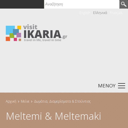
Παράκαμψη προς το κυρίως περιεχόμενο
Αναζήτηση
Φόρμα αναζήτησης
English
Ελληνικά
Français
ΜΕΝΟΎ
Αρχική
Μείνε
Δωμάτια, Διαμερίσματα & Στούντιος
Είστε εδώ
Meltemi & Meltemaki