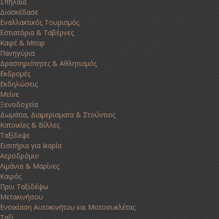
Σπήλαια
Διασκέδασε
Εναλλακτικός Τουρισμός
Εστιατόρια & Ταβέρνες
Καφέ & Μπαρ
Πανηγύρια
Δραστηριότητες & Αθλητισμός
Εκδρομές
Εκδηλώσεις
Μείνε
Ξενοδοχεία
Δωμάτια, Διαμερίσματα & Στούντιος
Κατοικίες & Βίλλες
Ταξίδεψε
Εισιτήρια για Ικαρία
Αεροδρόμιο
Λιμάνια & Μαρίνες
Καιρός
Πριν Ταξιδέψω
Μετακινήσου
Ενοικίαση Αυτοκινήτου και Μοτοσυκλέτας
Ταξί