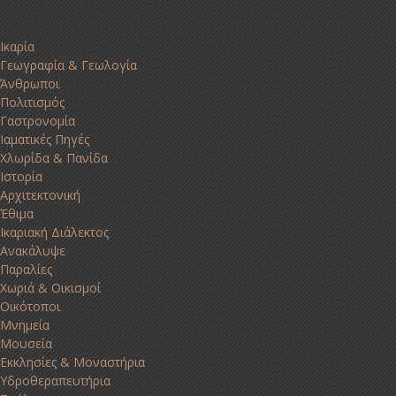
Ικαρία
Γεωγραφία & Γεωλογία
Άνθρωποι
Πολιτισμός
Γαστρονομία
Ιαματικές Πηγές
Χλωρίδα & Πανίδα
Ιστορία
Αρχιτεκτονική
Έθιμα
Ικαριακή Διάλεκτος
Ανακάλυψε
Παραλίες
Χωριά & Οικισμοί
Οικότοποι
Μνημεία
Μουσεία
Εκκλησίες & Μοναστήρια
Υδροθεραπευτήρια