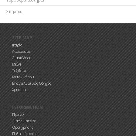
Σπήλαια
Παράκαμψη προς το κυρίως περιεχόμενο
SITE MAP
Ικαρία
Ανακάλυψε
Διασκέδασε
Μείνε
Ταξίδεψε
Μετακινήσου
Επαγγελματικός Οδηγός
Χρήσιμα
INFORMATION
Προφίλ
Διαφημιστείτε
Όροι χρήσης
Πολιτική cookies