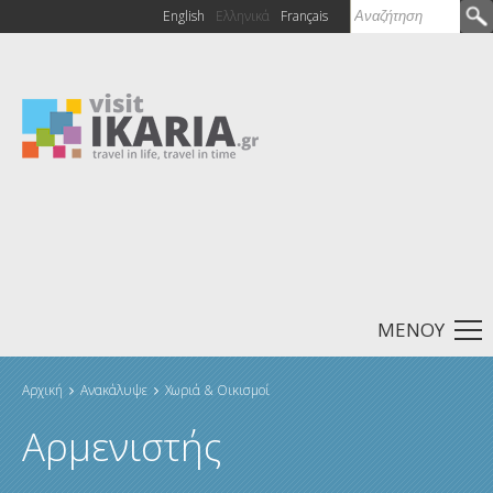
Αναζήτηση
English
Ελληνικά
Français
Φόρμα
αναζήτησης
ΜΕΝΟΥ
Αρχική
Ανακάλυψε
Χωριά & Οικισμοί
Είστε εδώ
Αρμενιστής