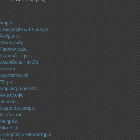
Ικαρία
Γεωγραφία & Γεωλογία
Άνθρωποι
Πολιτισμός
Γαστρονομία
Ιαματικές Πηγές
Χλωρίδα & Πανίδα
Ιστορία
Αρχιτεκτονική
Έθιμα
Ικαριακή Διάλεκτος
Ανακάλυψε
Παραλίες
Χωριά & Οικισμοί
Οικότοποι
Μνημεία
Μουσεία
Εκκλησίες & Μοναστήρια