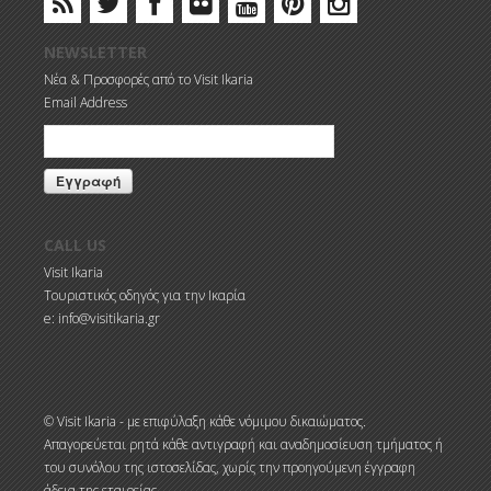
NEWSLETTER
Νέα & Προσφορές από το Visit Ikaria
Email Address
CALL US
Visit Ikaria
Τουριστικός οδηγός για την Ικαρία
e: info@visitikaria.gr
© Visit Ikaria - με επιφύλαξη κάθε νόμιμου δικαιώματος.
Απαγορεύεται ρητά κάθε αντιγραφή και αναδημοσίευση τμήματος ή
του συνόλου της ιστοσελίδας, χωρίς την προηγούμενη έγγραφη
άδεια της εταιρείας.