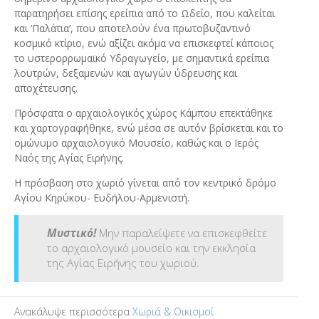
παρατηρήσει επίσης ερείπια από το Ωδείο, που καλείται
και ‘Παλάτια’, που αποτελούν ένα πρωτοβυζαντινό
κοσμικό κτίριο, ενώ αξίζει ακόμα να επισκεφτεί κάποιος
το υστερορρωμαϊκό Υδραγωγείο, με σημαντικά ερείπια
λουτρών, δεξαμενών και αγωγών ύδρευσης και
αποχέτευσης.
Πρόσφατα ο αρχαιολογικός χώρος Κάμπου επεκτάθηκε
και χαρτογραφήθηκε, ενώ μέσα σε αυτόν βρίσκεται και το
ομώνυμο αρχαιολογικό Μουσείο, καθώς και ο Ιερός
Ναός της Αγίας Ειρήνης.
Η πρόσβαση στο χωριό γίνεται από τον κεντρικό δρόμο
Αγίου Κηρύκου- Ευδήλου-Αρμενιστή.
Μυστικό!
Μην παραλείψετε να
επισκεφθείτε
το αρχαιολογικό μουσείο και την εκκλησία
της Αγίας Ειρήνης του χωριού.
Ανακάλυψε περισσότερα
Χωριά & Οικισμοί