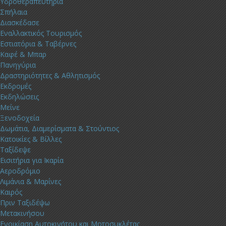
Υδροθεραπευτήρια
Σπήλαια
Διασκέδασε
Εναλλακτικός Τουρισμός
Εστιατόρια & Ταβέρνες
Καφέ & Μπαρ
Πανηγύρια
Δραστηριότητες & Αθλητισμός
Εκδρομές
Εκδηλώσεις
Μείνε
Ξενοδοχεία
Δωμάτια, Διαμερίσματα & Στούντιος
Κατοικίες & Βίλλες
Ταξίδεψε
Εισιτήρια για Ικαρία
Αεροδρόμιο
Λιμάνια & Μαρίνες
Καιρός
Πριν Ταξιδέψω
Μετακινήσου
Ενοικίαση Αυτοκινήτου και Μοτοσυκλέτας