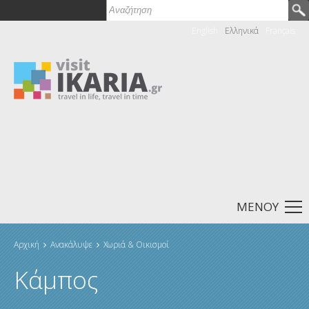
Παράκαμψη προς το κυρίως περιεχόμενο
Αναζήτηση
Φόρμα αναζήτησης
English
Ελληνικά
Français
ΜΕΝΟΎ
Αρχική
Ανακάλυψε
Χωριά & Οικισμοί
Είστε εδώ
Κάμπος