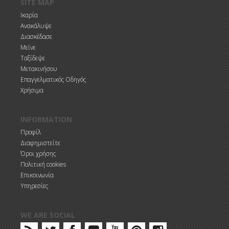
SITE MAP
Ικαρία
Ανακάλυψε
Διασκέδασε
Μείνε
Ταξίδεψε
Μετακινήσου
Επαγγελματικός Οδηγός
Χρήσιμα
INFORMATION
Προφίλ
Διαφημιστείτε
Όροι χρήσης
Πολιτική cookies
Επικοινωνία
Υπηρεσίες
WE ARE SOCIAL