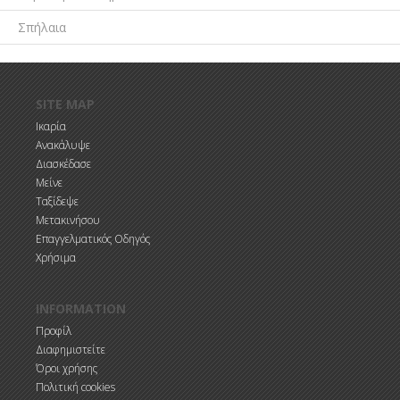
Σπήλαια
Παράκαμψη προς το κυρίως περιεχόμενο
SITE MAP
Ικαρία
Ανακάλυψε
Διασκέδασε
Μείνε
Ταξίδεψε
Μετακινήσου
Επαγγελματικός Οδηγός
Χρήσιμα
INFORMATION
Προφίλ
Διαφημιστείτε
Όροι χρήσης
Πολιτική cookies