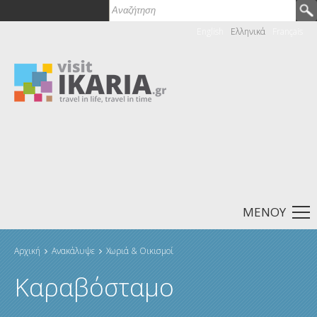
Αναζήτηση
Φόρμα αναζήτησης
English
Ελληνικά
Français
ΜΕΝΟΎ
Αρχική
Ανακάλυψε
Χωριά & Οικισμοί
Είστε εδώ
Καραβόσταμο