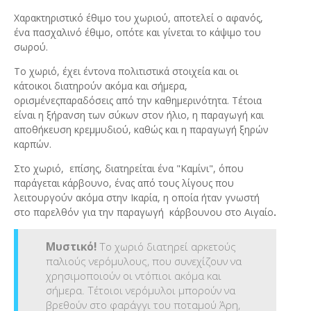
Χαρακτηριστικό έθιμο του χωριού, αποτελεί ο αφανός,
ένα πασχαλινό έθιμο, οπότε και γίνεται το κάψιμο του
σωρού.
Το χωριό, έχει έντονα πολιτιστικά στοιχεία και οι
κάτοικοι διατηρούν ακόμα και σήμερα,
ορισμένεςπαραδόσεις από την καθημερινότητα. Τέτοια
είναι η ξήρανση των σύκων στον ήλιο, η παραγωγή και
αποθήκευση κρεμμυδιού, καθώς και η παραγωγή ξηρών
καρπών.
Στο χωριό, επίσης, διατηρείται ένα "Καμίνι", όπου
παράγεται κάρβουνο, ένας από τους λίγους που
λειτουργούν ακόμα στην Ικαρία, η οποία ήταν γνωστή
στο παρελθόν για την παραγωγή κάρβουνου στο Αιγαίο
.
Μυστικό!
Το χωριό διατηρεί αρκετούς
παλιούς νερόμυλους, που συνεχίζουν να
χρησιμοποιούν οι ντόπιοι ακόμα και
σήμερα. Τέτοιοι νερόμυλοι μπορούν να
βρεθούν στο φαράγγι του ποταμού Άρη,